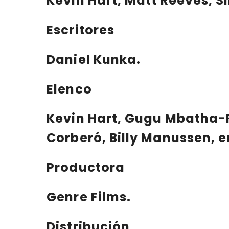
Kevin Hart, Matt Reeves, S
Escritores
Daniel Kunka.
Elenco
Kevin Hart, Gugu Mbatha-R
Corberó, Billy Manussen, e
Productora
Genre Films.
Distribución