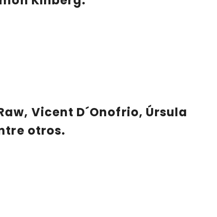
imon Kinberg.
aw, Vicent D´Onofrio, Úrsula
ntre otros.