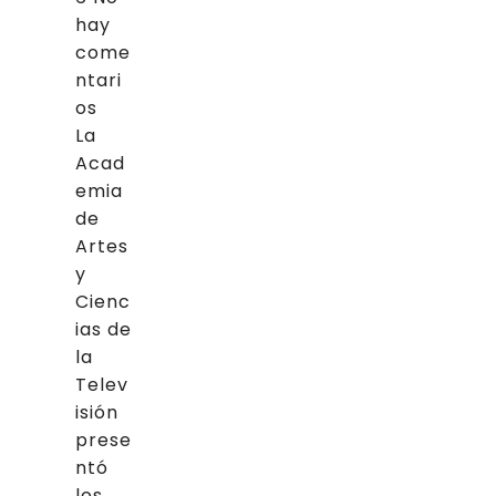
hay
come
ntari
os
La
Acad
emia
de
Artes
y
Cienc
ias de
la
Telev
isión
prese
ntó
los