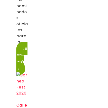
nomi
nado
s
oficia
les
para
la...
Le
er
má
s