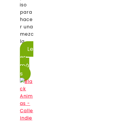
iso
para
hace
r una
mezc
la...
Le
er
má
s