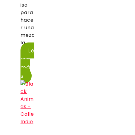
iso
para
hace
r una
mezc
la...
Le
er
má
s