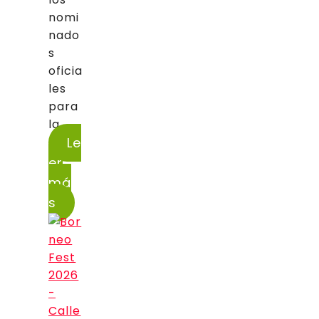
nomi
nado
s
oficia
les
para
la...
Le
er
má
s