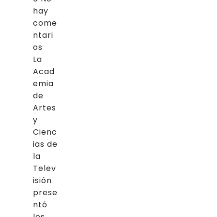
hay
come
ntari
os
La
Acad
emia
de
Artes
y
Cienc
ias de
la
Telev
isión
prese
ntó
los