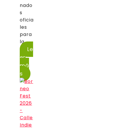
nado
s
oficia
les
para
la...
Le
er
má
s