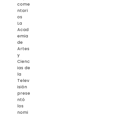
come
ntari
os
La
Acad
emia
de
Artes
y
Cienc
ias de
la
Telev
isión
prese
ntó
los
nomi