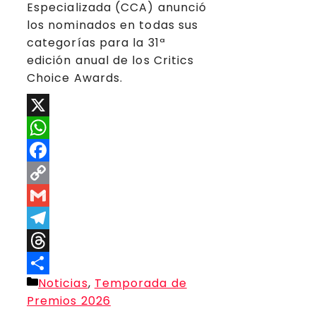
Especializada (CCA) anunció
los nominados en todas sus
categorías para la 31ª
edición anual de los Critics
Choice Awards.
X
WhatsApp
Facebook
Copy
Link
Gmail
Telegram
Threads
Categorías
Noticias
,
Temporada de
Compartir
Premios 2026