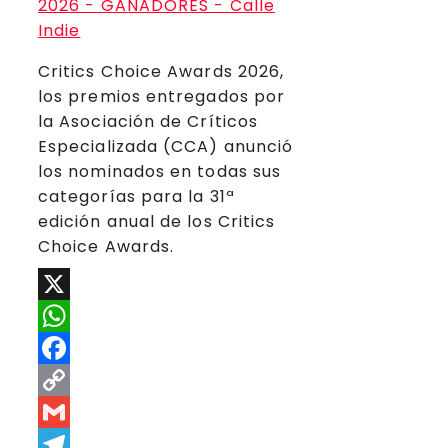
Critics Choice Awards 2026,
los premios entregados por
la Asociación de Críticos
Especializada (CCA) anunció
los nominados en todas sus
categorías para la 31ª
edición anual de los Critics
Choice Awards.
X
WhatsApp
Facebook
Copy
Link
Gmail