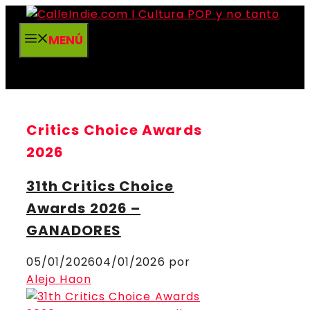
Saltar
al
MENÚ
contenido
Critics Choice Awards
2026
31th Critics Choice
Awards 2026 –
GANADORES
05/01/2026
04/01/2026
por
Alejo Haon