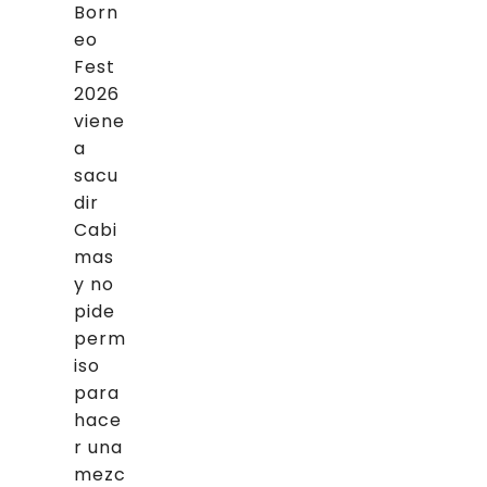
Born
eo
Fest
2026
viene
a
sacu
dir
Cabi
mas
y no
pide
perm
iso
para
hace
r una
mezc