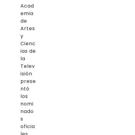
Acad
emia
de
Artes
y
Cienc
ias de
la
Telev
isión
prese
ntó
los
nomi
nado
s
oficia
les