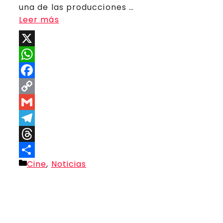
una de las producciones …
Leer más
X
WhatsApp
Facebook
Copy
Link
Gmail
Telegram
Threads
Categorías
Cine
,
Noticias
Compartir