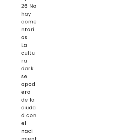
26
No
hay
come
ntari
os
La
cultu
ra
dark
se
apod
era
de la
ciuda
d con
el
naci
mient