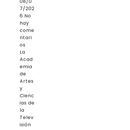
08/0
7/202
6
No
hay
come
ntari
os
La
Acad
emia
de
Artes
y
Cienc
ias de
la
Telev
isión