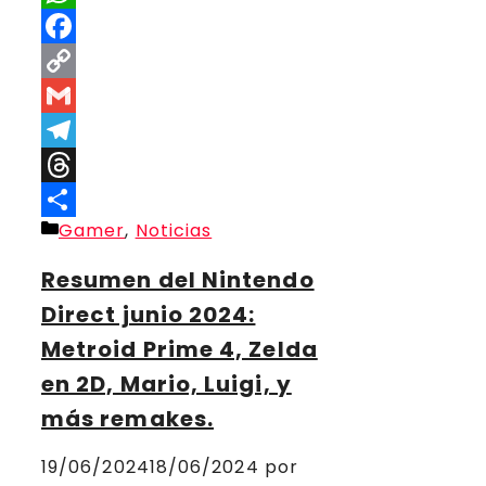
WhatsApp
Facebook
Copy
Link
Gmail
Telegram
Threads
Categorías
Gamer
,
Noticias
Compartir
Resumen del Nintendo
Direct junio 2024:
Metroid Prime 4, Zelda
en 2D, Mario, Luigi, y
más remakes.
19/06/2024
18/06/2024
por