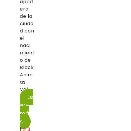
apod
era
de la
ciuda
d con
el
naci
mient
o de
Black
Anim
as
Vol....
Le
er
má
s
1
2
3