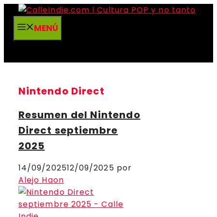
Saltar
al
MENÚ
contenido
Nintendo Direct
Resumen del Nintendo
Direct septiembre
2025
14/09/2025
12/09/2025
por
Alejo Haon