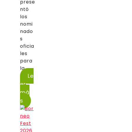
prese
ntó
los
nomi
nado
s
oficia
les
para
la...
Le
er
má
s