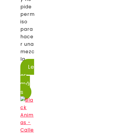
pide
perm
iso
para
hace
r una
mezc
la...
Le
er
má
s