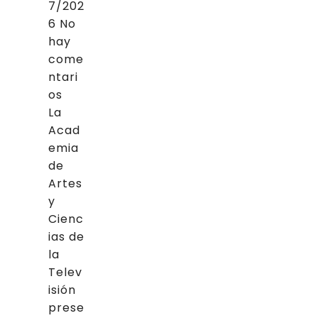
7/202
6
No
hay
come
ntari
os
La
Acad
emia
de
Artes
y
Cienc
ias de
la
Telev
isión
prese