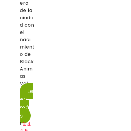
era
de la
ciuda
d con
el
naci
mient
o de
Black
Anim
as
Vol....
Le
er
má
s
1
2
3
4
5
…