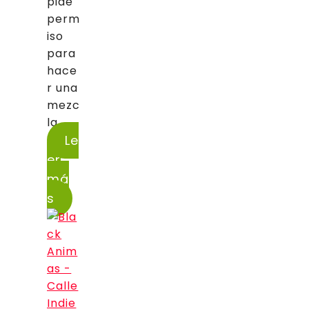
pide
perm
iso
para
hace
r una
mezc
la...
Le
er
má
s