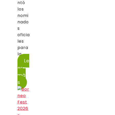
ntó
los
nomi
nado
s
oficia
les
para
la...
Le
er
má
s