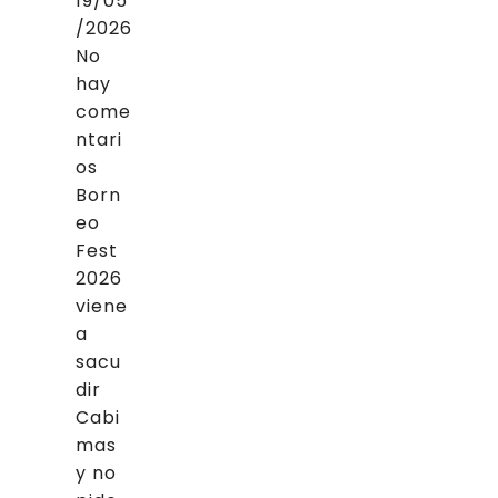
19/05
/2026
No
hay
come
ntari
os
Born
eo
Fest
2026
viene
a
sacu
dir
Cabi
mas
y no