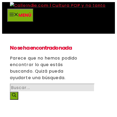
Saltar
al
MENÚ
contenido
No se ha encontrado nada
Parece que no hemos podido
encontrar lo que estás
buscando. Quizá pueda
ayudarte una búsqueda.
Buscar: