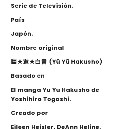
Serie de Televisión.
País
Japón.
Nombre original
幽★遊★白書 (Yū Yū Hakusho)
Basado en
El manga Yu Yu Hakusho de
Yoshihiro Togashi.
Creado por
Eileen Heisler, DeAnn Heline.