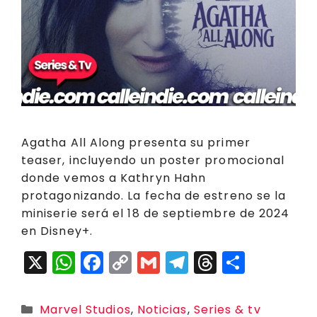
Agatha All Along presenta su primer
teaser, incluyendo un poster promocional
donde vemos a Kathryn Hahn
protagonizando. La fecha de estreno se la
miniserie será el 18 de septiembre de 2024
en Disney+.
X
W
F
C
G
T
T
C
h
a
o
m
el
h
o
a
c
p
ai
e
r
m
Categorías
Marvel Studios
,
Noticias
,
Series & tv