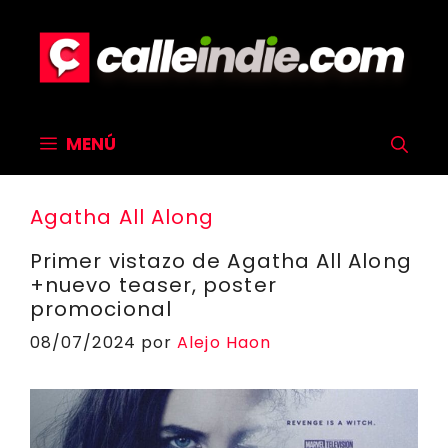
Saltar
al
contenido
MENÚ
Agatha All Along
Primer vistazo de Agatha All Along
+nuevo teaser, poster
promocional
08/07/2024
por
Alejo Haon