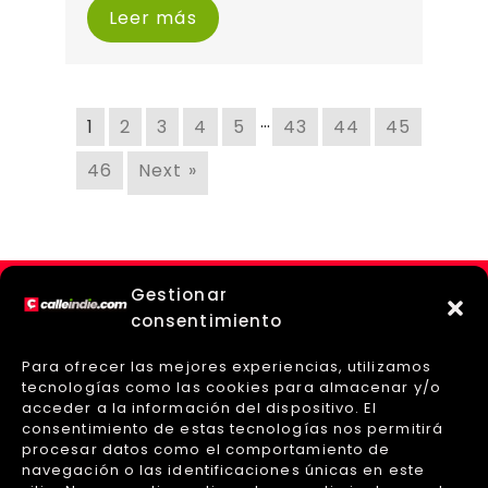
Leer más
…
1
2
3
4
5
43
44
45
46
Next »
Gestionar
consentimiento
Para ofrecer las mejores experiencias, utilizamos
tecnologías como las cookies para almacenar y/o
acceder a la información del dispositivo. El
consentimiento de estas tecnologías nos permitirá
procesar datos como el comportamiento de
navegación o las identificaciones únicas en este