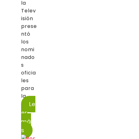
la
Telev
isión
prese
ntó
los
nomi
nado
s
oficia
les
para
la...
Le
er
má
s