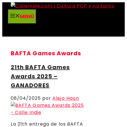
Saltar
al
MENÚ
contenido
BAFTA Games Awards
21th BAFTA Games
Awards 2025 –
GANADORES
08/04/2025
por
Alejo Haon
La 21th entrega de los BAFTA