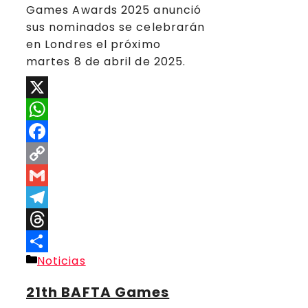
Games Awards 2025 anunció
sus nominados se celebrarán
en Londres el próximo
martes 8 de abril de 2025.
X
WhatsApp
Facebook
Copy
Link
Gmail
Telegram
Threads
Categorías
Noticias
Compartir
21th BAFTA Games