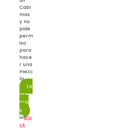
dir
Cabi
mas
y no
pide
perm
iso
para
hace
r una
mezc
la...
Le
er
má
s