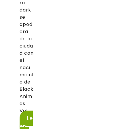
ra
dark
se
apod
era
de la
ciuda
d con
el
naci
mient
o de
Black
Anim
as
Vol....
Le
er