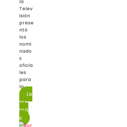
la
Telev
isión
prese
ntó
los
nomi
nado
s
oficia
les
para
la...
Le
er
má
s