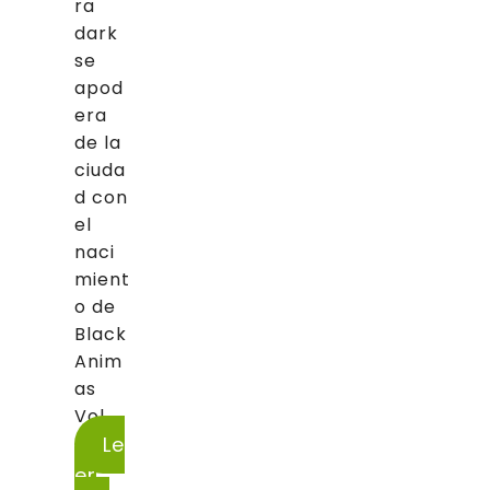
ra
dark
se
apod
era
de la
ciuda
d con
el
naci
mient
o de
Black
Anim
as
Vol....
Le
er