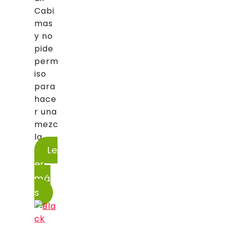
Cabi
mas
y no
pide
perm
iso
para
hace
r una
mezc
la...
Le
er
má
s