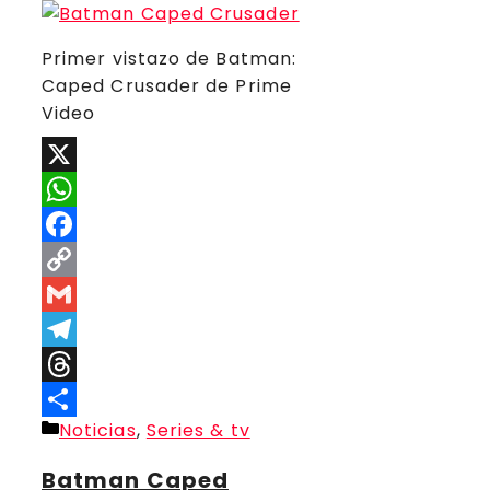
Primer vistazo de Batman:
Caped Crusader de Prime
Video
X
WhatsApp
Facebook
Copy
Link
Gmail
Telegram
Threads
Categorías
Noticias
,
Series & tv
Compartir
Batman Caped