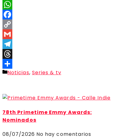
X
WhatsApp
Facebook
Copy
Link
Gmail
Telegram
Threads
Categorías
Noticias
,
Series & tv
Compartir
78th Primetime Emmy Awards:
Nominados
08/07/2026
No hay comentarios