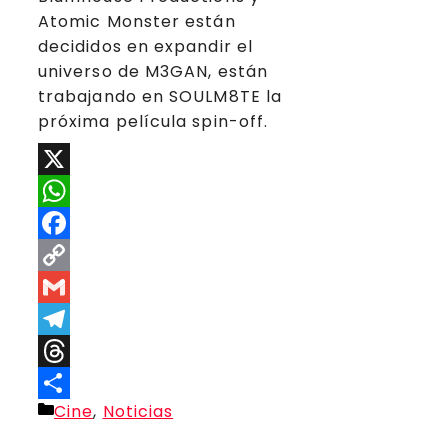
Atomic Monster están
decididos en expandir el
universo de M3GAN, están
trabajando en SOULM8TE la
próxima película spin-off.
X
WhatsApp
Facebook
Copy
Link
Gmail
Telegram
Threads
Categorías
Cine
,
Noticias
Compartir