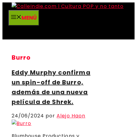
Saltar
al
MENÚ
contenido
Burro
Eddy Murphy confirma
un spin-off de Burro,
además de una nueva
película de Shrek.
24/06/2024
por
Alejo Haon
Blumhouse Productions y