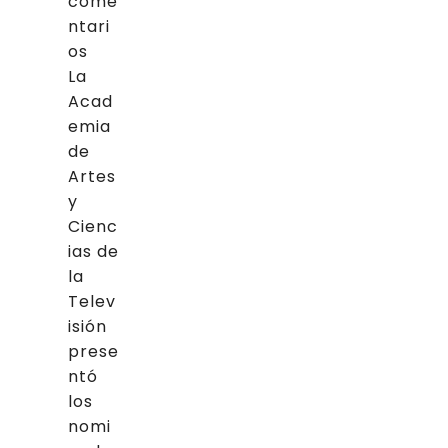
come
ntari
os
La
Acad
emia
de
Artes
y
Cienc
ias de
la
Telev
isión
prese
ntó
los
nomi