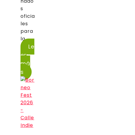
nado
s
oficia
les
para
la...
Le
er
má
s