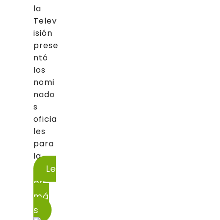
la
Telev
isión
prese
ntó
los
nomi
nado
s
oficia
les
para
la...
Le
er
má
s