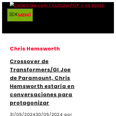
Saltar
al
MENÚ
contenido
Chris Hemsworth
Crossover de
Transformers/GI Joe
de Paramount, Chris
Hemsworth estaría en
conversaciones para
protagonizar
31/05/2024
30/05/2024
por