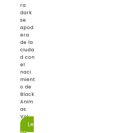
ra
dark
se
apod
era
de la
ciuda
d con
el
naci
mient
o de
Black
Anim
as
Vol....
Le
er