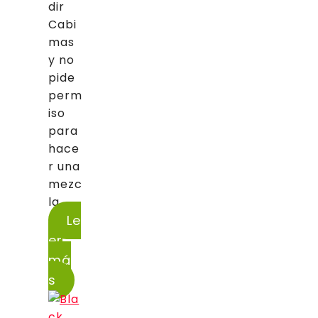
dir
Cabi
mas
y no
pide
perm
iso
para
hace
r una
mezc
la...
Le
er
má
s