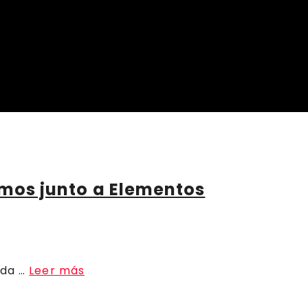
remos junto a Elementos
ada …
Leer más