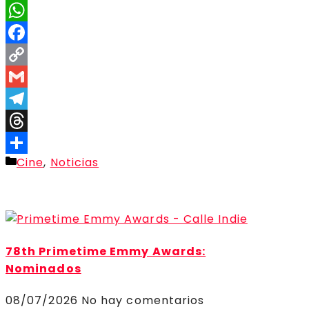
X
WhatsApp
Facebook
Copy
Link
Gmail
Telegram
Threads
Categorías
Cine
,
Noticias
Compartir
78th Primetime Emmy Awards:
Nominados
08/07/2026
No hay comentarios