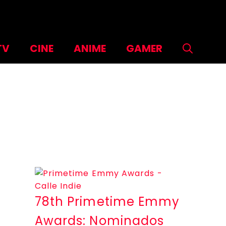
TV
CINE
ANIME
GAMER
78th Primetime Emmy
Awards: Nominados