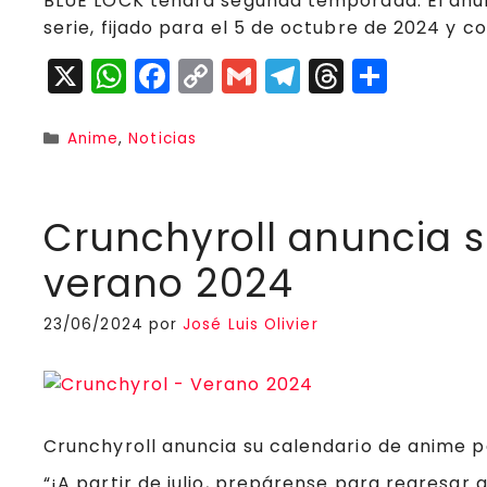
BLUE LOCK tendrá segunda temporada. El anunci
serie, fijado para el 5 de octubre de 2024 y c
X
W
F
C
G
T
T
C
h
a
o
m
el
h
o
a
c
p
ai
e
r
m
Categorías
Anime
,
Noticias
ts
e
y
l
g
e
p
A
b
Li
r
a
a
Crunchyroll anuncia s
p
o
n
a
d
rt
verano 2024
p
o
k
m
s
ir
k
23/06/2024
por
José Luis Olivier
Crunchyroll anuncia su calendario de anime 
“¡A partir de julio, prepárense para regresar a