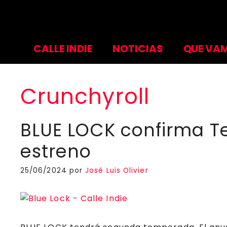
Saltar
al
contenido
CALLE INDIE
NOTICIAS
QUE VAM
Crunchyroll
BLUE LOCK confirma T
estreno
25/06/2024
por
José Luis Olivier