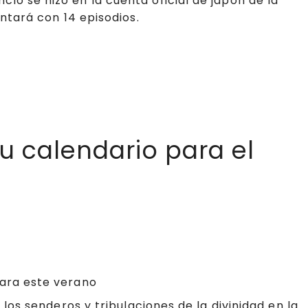
o se hizo en la cuenta oficial de japón de la
ontará con 14 episodios.
u calendario para el
para este verano
 los senderos y tribulaciones de la divinidad en la