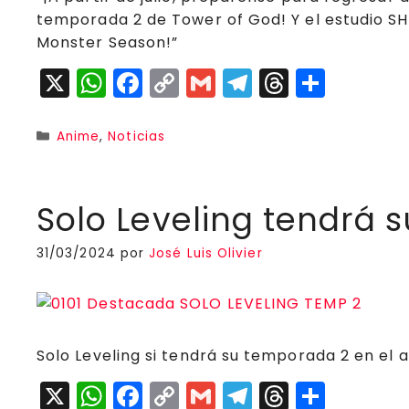
temporada 2 de Tower of God! Y el estudio S
Monster Season!”
X
W
F
C
G
T
T
C
h
a
o
m
el
h
o
a
c
p
ai
e
r
m
Categorías
Anime
,
Noticias
ts
e
y
l
g
e
p
A
b
Li
r
a
a
Solo Leveling tendrá 
p
o
n
a
d
rt
p
o
k
m
s
ir
31/03/2024
por
José Luis Olivier
k
Solo Leveling si tendrá su temporada 2 en el 
X
W
F
C
G
T
T
C