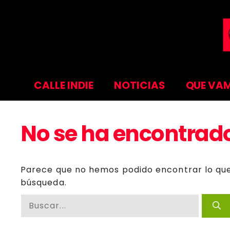
Saltar
al
contenido
CALLE INDIE
NOTICIAS
QUE VAM
No se ha encontrad
Parece que no hemos podido encontrar lo qu
búsqueda.
Buscar: