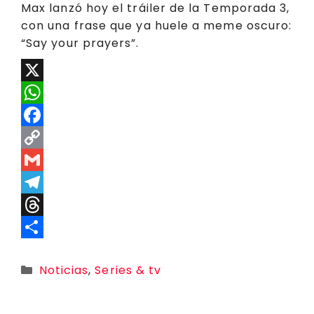
Max lanzó hoy el tráiler de la Temporada 3,
con una frase que ya huele a meme oscuro:
“Say your prayers”.
X
W
h
F
a
a
C
t
c
o
G
s
e
p
m
T
A
b
y
a
e
T
p
o
L
i
l
h
C
Categorías
Noticias
,
Series & tv
p
o
i
l
e
r
o
k
n
g
e
m