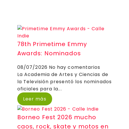
k
r
a
p
a
d
a
m
s
r
t
i
78th Primetime Emmy
r
Awards: Nominados
08/07/2026
No hay comentarios
La Academia de Artes y Ciencias de
la Televisión presentó los nominados
oficiales para la...
Leer más
Borneo Fest 2026 mucho
caos, rock, skate y motos en