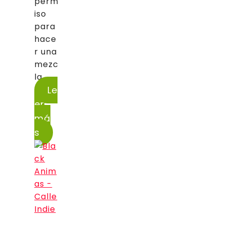
perm
iso
para
hace
r una
mezc
la...
Le
er
má
s