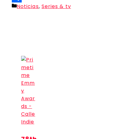
Categorías
Noticias
,
Series & tv
Compartir
78th