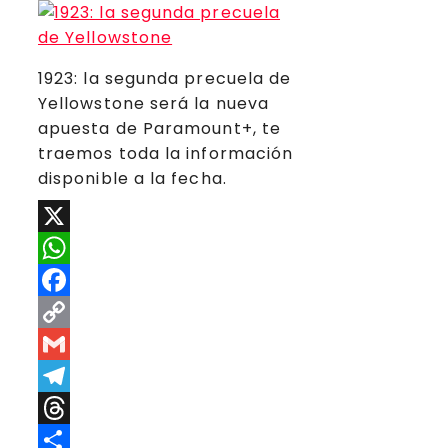
1923: la segunda precuela de
Yellowstone será la nueva
apuesta de Paramount+, te
traemos toda la información
disponible a la fecha.
X
WhatsApp
Facebook
Copy
Link
Gmail
Telegram
Threads