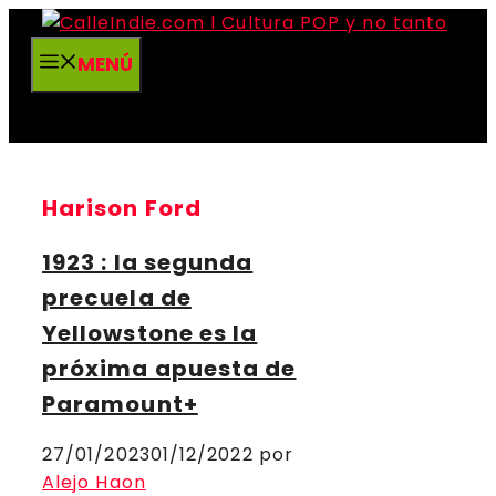
Saltar
al
MENÚ
contenido
Harison Ford
1923 : la segunda
precuela de
Yellowstone es la
próxima apuesta de
Paramount+
27/01/2023
01/12/2022
por
Alejo Haon