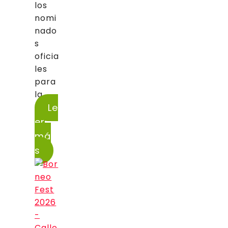
los
nomi
nado
s
oficia
les
para
la...
Le
er
má
s