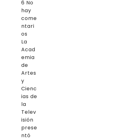
6
No
hay
come
ntari
os
La
Acad
emia
de
Artes
y
Cienc
ias de
la
Telev
isión
prese
ntó