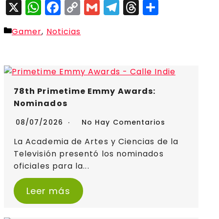
X
WhatsApp
Facebook
Copy
Gmail
Telegram
Threads
Compar
Link
Categorías
Gamer
,
Noticias
78th Primetime Emmy Awards:
Nominados
08/07/2026
No Hay Comentarios
La Academia de Artes y Ciencias de la
Televisión presentó los nominados
oficiales para la...
Leer más