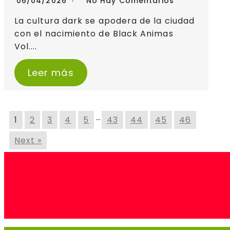
06/04/2026
No Hay Comentarios
La cultura dark se apodera de la ciudad
con el nacimiento de Black Animas
Vol....
Leer más
…
1
2
3
4
5
43
44
45
46
Next »