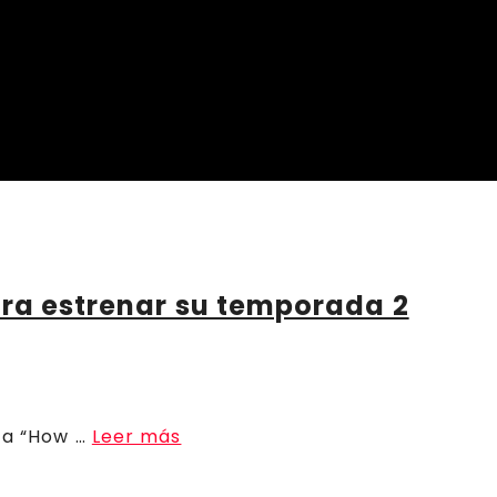
ara estrenar su temporada 2
ica “How …
Leer más