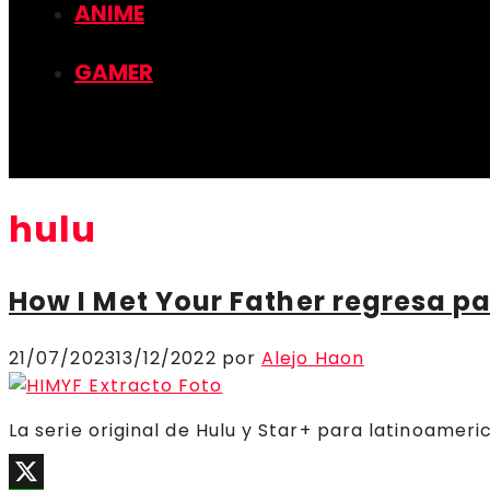
ANIME
GAMER
hulu
How I Met Your Father regresa p
21/07/2023
13/12/2022
por
Alejo Haon
La serie original de Hulu y Star+ para latinoamer