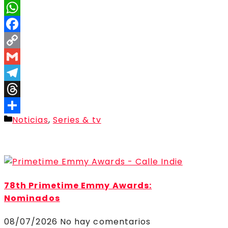
X
WhatsApp
Facebook
Copy
Link
Gmail
Telegram
Threads
Categorías
Noticias
,
Series & tv
Compartir
78th Primetime Emmy Awards:
Nominados
08/07/2026
No hay comentarios