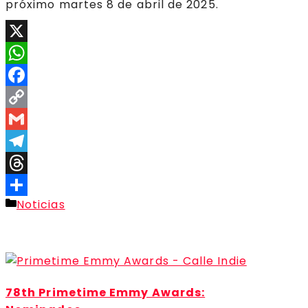
próximo martes 8 de abril de 2025.
X
WhatsApp
Facebook
Copy
Link
Gmail
Telegram
Threads
Categorías
Noticias
Compartir
78th Primetime Emmy Awards: