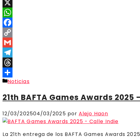
X
WhatsApp
Facebook
Copy
Link
Gmail
Telegram
Threads
Categorías
Noticias
Compartir
21th BAFTA Games Awards 2025
12/03/2025
04/03/2025
por
Alejo Haon
La 21th entrega de los BAFTA Games Awards 2025