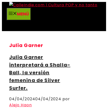
Saltar
al
MENÚ
contenido
Julia Garner
Julia Garner
interpretará a Shalla-
Ball, la versión
femenina de Silver
Surfer.
04/04/2024
04/04/2024
por
Alejo Haon