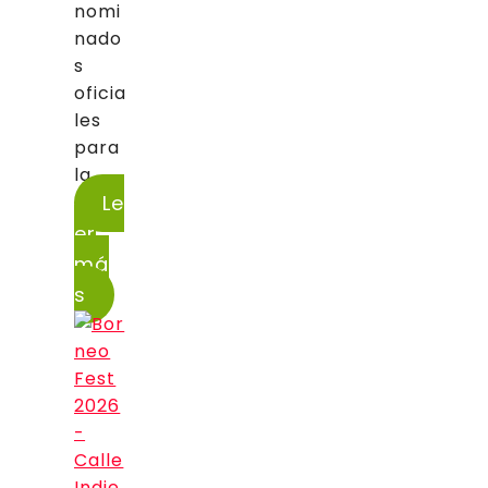
nomi
nado
s
oficia
les
para
la...
Le
er
má
s