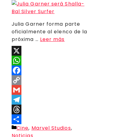
Julia Garner forma parte
oficialmente al elenco de la
próxima …
Leer más
X
WhatsApp
Facebook
Copy
Link
Gmail
Telegram
Threads
Categorías
Cine
,
Marvel Studios
,
Compartir
Noticias