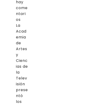
hay
come
ntari
os
La
Acad
emia
de
Artes
y
Cienc
ias de
la
Telev
isión
prese
ntó
los