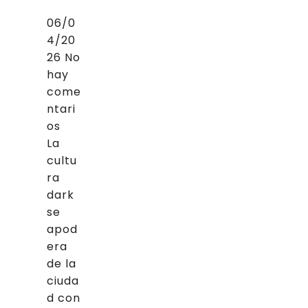
06/0
4/20
26
No
hay
come
ntari
os
La
cultu
ra
dark
se
apod
era
de la
ciuda
d con