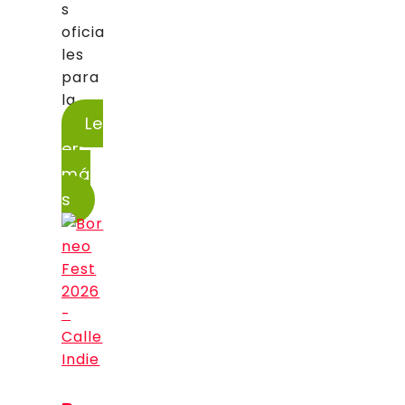
s
oficia
les
para
la...
Le
er
má
s