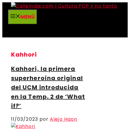
Saltar
al
MENÚ
contenido
Kahhori
Kahhori, la primera
superheroína original
del UCM introducida
en la Temp. 2 de ‘What
if?’
11/03/2023
por
Alejo Haon