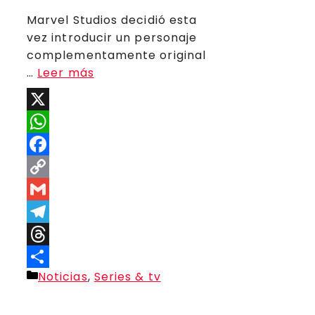
Marvel Studios decidió esta
vez introducir un personaje
complementamente original
…
Leer más
X
WhatsApp
Facebook
Copy
Link
Gmail
Telegram
Threads
Categorías
Noticias
,
Series & tv
Compartir