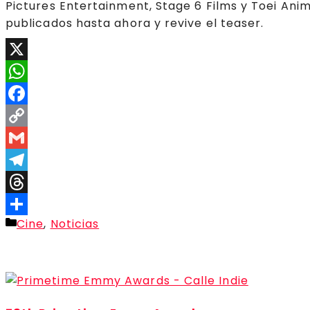
Pictures Entertainment, Stage 6 Films y Toei Anim
publicados hasta ahora y revive el teaser.
X
WhatsApp
Facebook
Copy
Link
Gmail
Telegram
Threads
Categorías
Cine
,
Noticias
Compartir