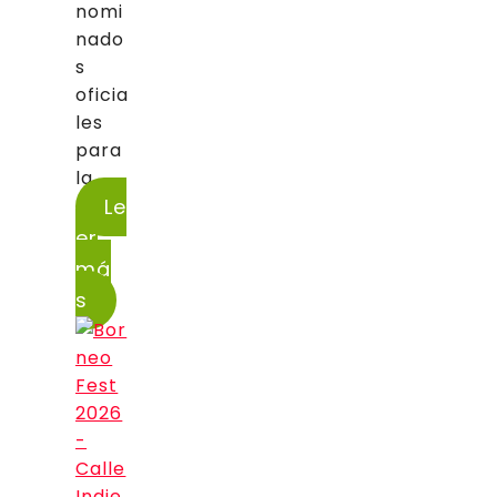
nomi
nado
s
oficia
les
para
la...
Le
er
má
s