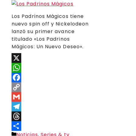
Los Padrinos Mágicos tiene
nuevo spin off y Nickelodeon
lanzó su primer avance
titulado «Los Padrinos
Mágicos: Un Nuevo Deseo».
X
WhatsApp
Facebook
Copy
Link
Gmail
Telegram
Threads
Categorías
Noticias
,
Series & tv
Compartir