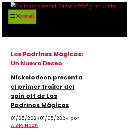
Saltar
al
MENÚ
contenido
Los Padrinos Mágicos:
Un Nuevo Deseo
Nickelodeon presenta
el primer trailer del
spin off de Los
Padrinos Mágicos
01/05/2024
01/05/2024
por
Alejo Haon