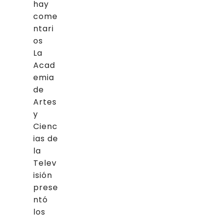
hay
come
ntari
os
La
Acad
emia
de
Artes
y
Cienc
ias de
la
Telev
isión
prese
ntó
los