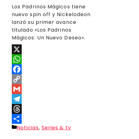
Los Padrinos Mágicos tiene
nuevo spin off y Nickelodeon
lanzó su primer avance
titulado «Los Padrinos
Mágicos: Un Nuevo Deseo».
X
WhatsApp
Facebook
Copy
Link
Gmail
Telegram
Threads
Categorías
Noticias
,
Series & tv
Compartir