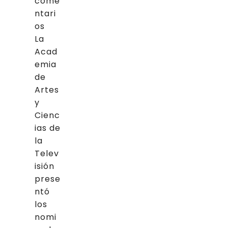
come
ntari
os
La
Acad
emia
de
Artes
y
Cienc
ias de
la
Telev
isión
prese
ntó
los
nomi