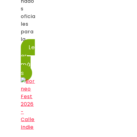
nado
s
oficia
les
para
la...
Le
er
má
s