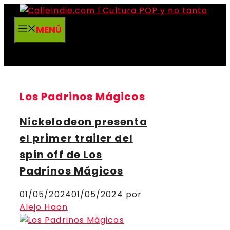
Saltar
al
MENÚ
contenido
Los Padrinos Mágicos
Nickelodeon presenta
el primer trailer del
spin off de Los
Padrinos Mágicos
01/05/2024
01/05/2024
por
Alejo Haon