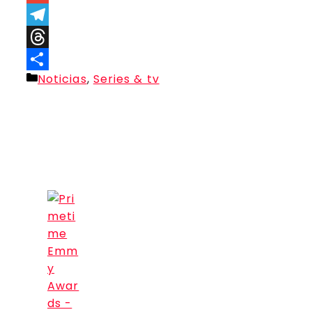
Link
Gmail
Telegram
Threads
Categorías
Noticias
,
Series & tv
Compartir