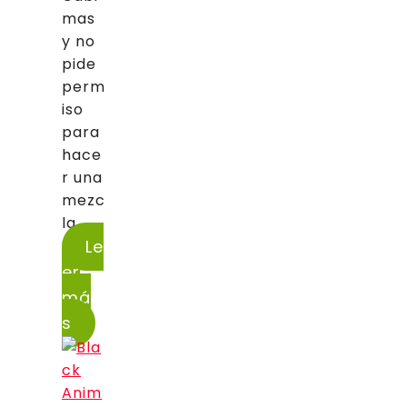
mas
y no
pide
perm
iso
para
hace
r una
mezc
la...
Le
er
má
s