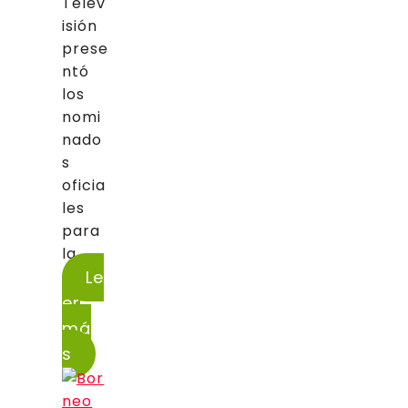
Telev
isión
prese
ntó
los
nomi
nado
s
oficia
les
para
la...
Le
er
má
s