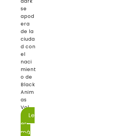
dark
se
apod
era
de la
ciuda
d con
el
naci
mient
o de
Black
Anim
as
Vol....
Le
er
má