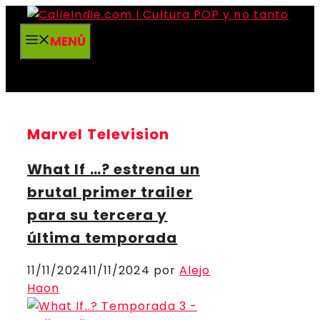
Saltar
al
MENÚ
contenido
Marvel Television
What If …? estrena un
brutal primer trailer
para su tercera y
última temporada
11/11/2024
11/11/2024
por
Alejo
Haon