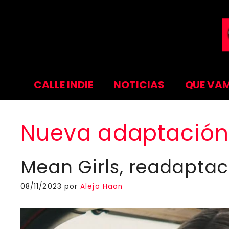
Saltar
al
contenido
CALLE INDIE
NOTICIAS
QUE VAM
Nueva adaptació
Mean Girls, readaptac
08/11/2023
por
Alejo Haon