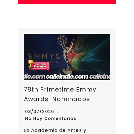
p
o
k
m
s
ir
k
78th Primetime Emmy
Awards: Nominados
08/07/2026
No Hay Comentarios
La Academia de Artes y