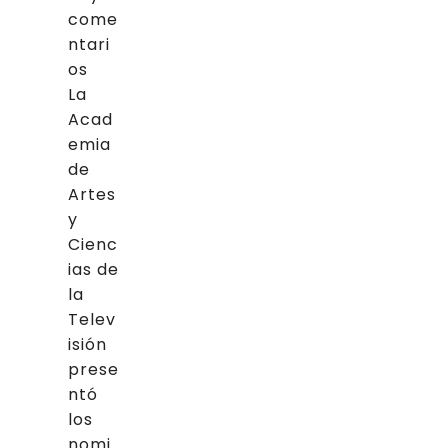
come
ntari
os
La
Acad
emia
de
Artes
y
Cienc
ias de
la
Telev
isión
prese
ntó
los
nomi