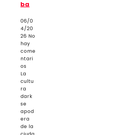
ba
06/0
4/20
26
No
hay
come
ntari
os
La
cultu
ra
dark
se
apod
era
de la
ciuda