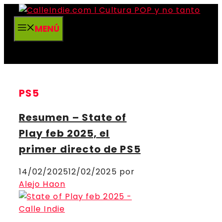
Saltar
al
MENÚ
contenido
PS5
Resumen – State of
Play feb 2025, el
primer directo de PS5
14/02/2025
12/02/2025
por
Alejo Haon