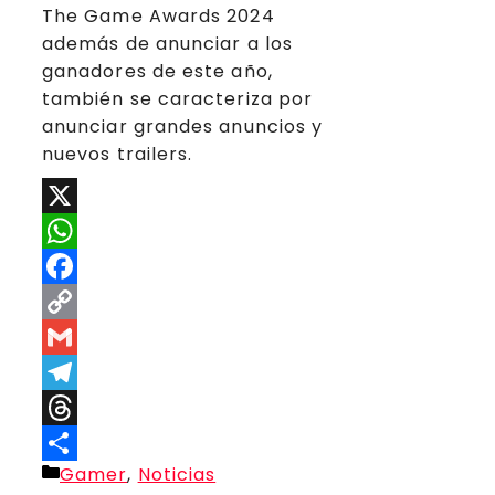
The Game Awards 2024
además de anunciar a los
ganadores de este año,
también se caracteriza por
anunciar grandes anuncios y
nuevos trailers.
X
WhatsApp
Facebook
Copy
Link
Gmail
Telegram
Threads
Categorías
Gamer
,
Noticias
Compartir