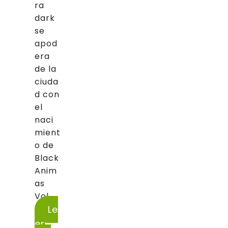
ra
dark
se
apod
era
de la
ciuda
d con
el
naci
mient
o de
Black
Anim
as
Vol....
Le
er