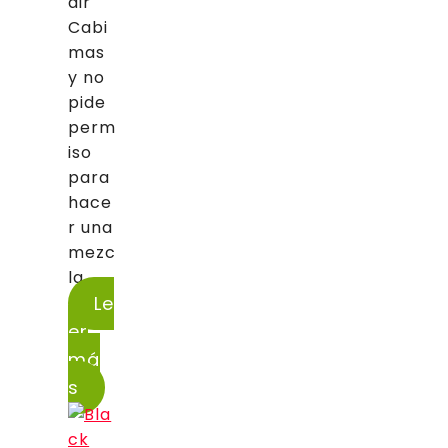
dir
Cabi
mas
y no
pide
perm
iso
para
hace
r una
mezc
la...
Le
er
má
s