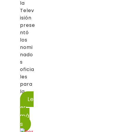
la
Telev
isión
prese
ntó
los
nomi
nado
s
oficia
les
para
la...
Le
er
má
s