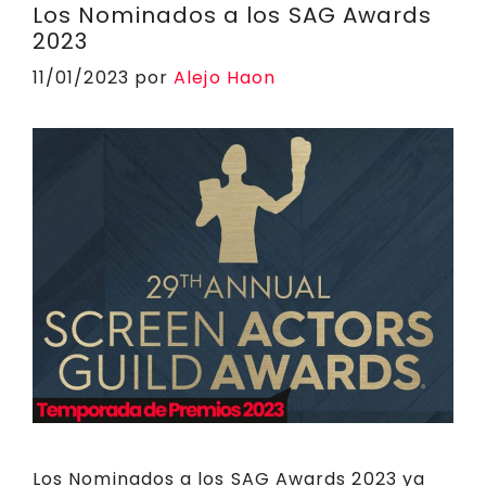
p
o
n
a
d
rt
Los Nominados a los SAG Awards
2023
p
o
k
m
s
ir
11/01/2023
por
Alejo Haon
k
Los Nominados a los SAG Awards 2023 ya