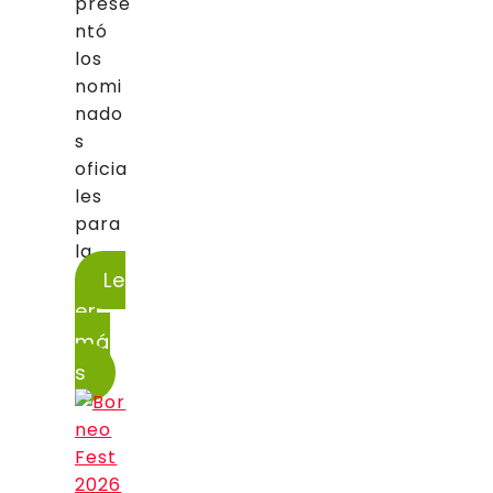
prese
ntó
los
nomi
nado
s
oficia
les
para
la...
Le
er
má
s