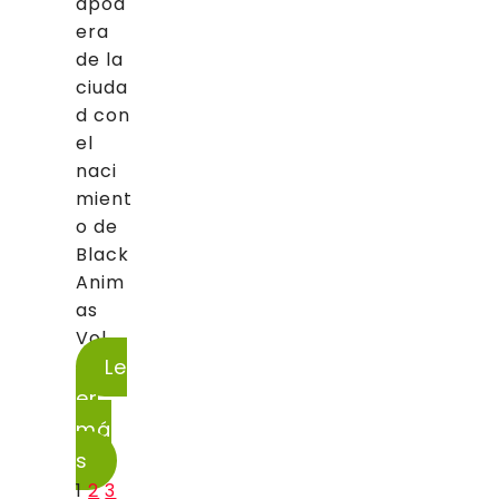
apod
era
de la
ciuda
d con
el
naci
mient
o de
Black
Anim
as
Vol....
Le
er
má
s
1
2
3