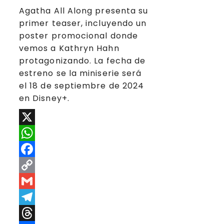
Agatha All Along presenta su
primer teaser, incluyendo un
poster promocional donde
vemos a Kathryn Hahn
protagonizando. La fecha de
estreno se la miniserie será
el 18 de septiembre de 2024
en Disney+.
X
WhatsApp
Facebook
Copy
Link
Gmail
Telegram