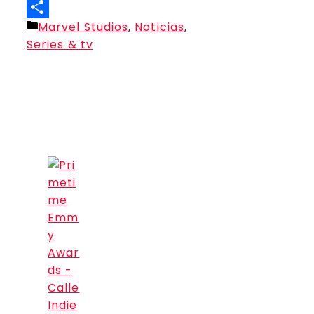
Threads
Categorías
Marvel Studios
,
Noticias
,
Compartir
Series & tv