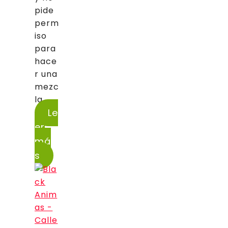
pide
perm
iso
para
hace
r una
mezc
la...
Le
er
má
s