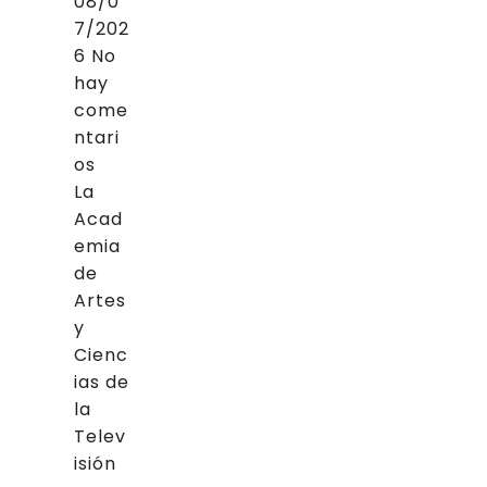
08/0
7/202
6
No
hay
come
ntari
os
La
Acad
emia
de
Artes
y
Cienc
ias de
la
Telev
isión