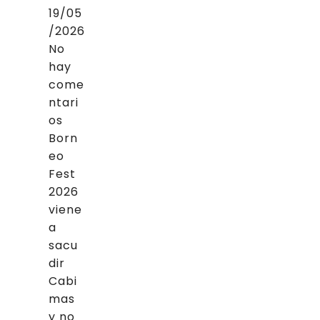
19/05
/2026
No
hay
come
ntari
os
Born
eo
Fest
2026
viene
a
sacu
dir
Cabi
mas
y no