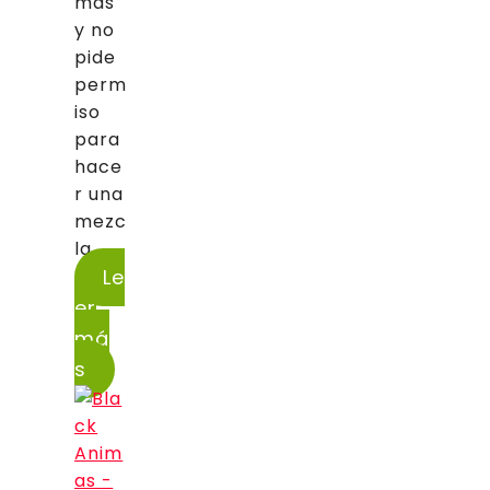
mas
y no
pide
perm
iso
para
hace
r una
mezc
la...
Le
er
má
s