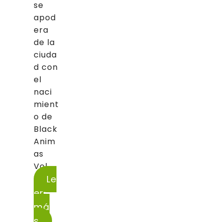
se
apod
era
de la
ciuda
d con
el
naci
mient
o de
Black
Anim
as
Vol....
Le
er
má
s