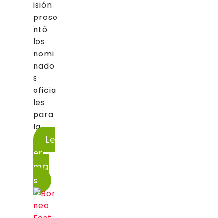
isión
prese
ntó
los
nomi
nado
s
oficia
les
para
la...
Le
er
má
s