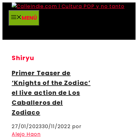
Saltar
al
MENÚ
contenido
Shiryu
Primer Teaser de
‘Knights of the Zodiac’
el live action de Los
Caballeros del
Zodiaco
27/01/2023
30/11/2022
por
Alejo Haon