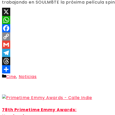
trabajando en SOULM8TE la próxima película spin
X
WhatsApp
Facebook
Copy
Link
Gmail
Telegram
Threads
Categorías
Cine
,
Noticias
Compartir
78th Primetime Emmy Awards: