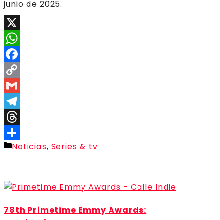
junio de 2025.
X
WhatsApp
Facebook
Copy
Link
Gmail
Telegram
Threads
Categorías
Noticias
,
Series & tv
Compartir
78th Primetime Emmy Awards: