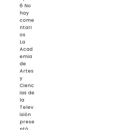
6
No
hay
come
ntari
os
La
Acad
emia
de
Artes
y
Cienc
ias de
la
Telev
isión
prese
ntó