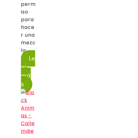
perm
iso
para
hace
r una
mezc
la...
Le
er
má
s