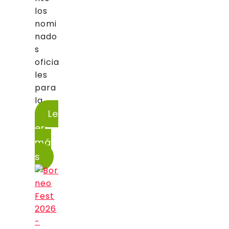
los
nomi
nado
s
oficia
les
para
la...
Le
er
má
s