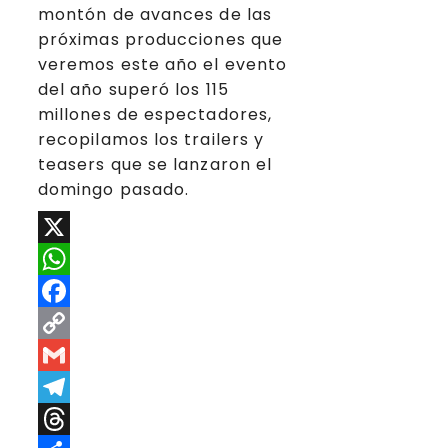
montón de avances de las
próximas producciones que
veremos este año el evento
del año superó los 115
millones de espectadores,
recopilamos los trailers y
teasers que se lanzaron el
domingo pasado.
X
WhatsApp
Facebook
Copy
Link
Gmail
Telegram