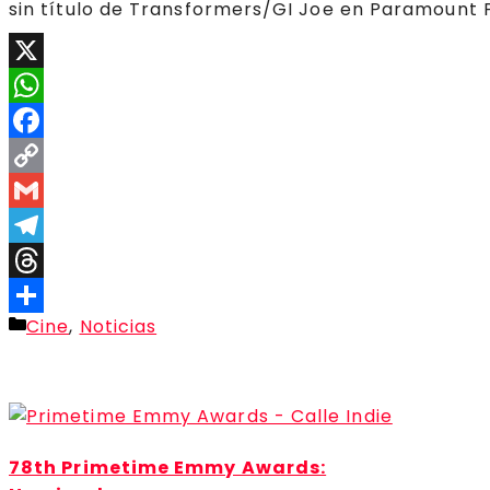
sin título de Transformers/GI Joe en Paramount Pi
X
WhatsApp
Facebook
Copy
Link
Gmail
Telegram
Threads
Categorías
Cine
,
Noticias
Compartir
78th Primetime Emmy Awards: