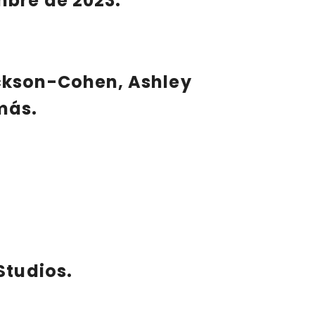
mbre de 2023.
ckson-Cohen, Ashley
más.
Studios.