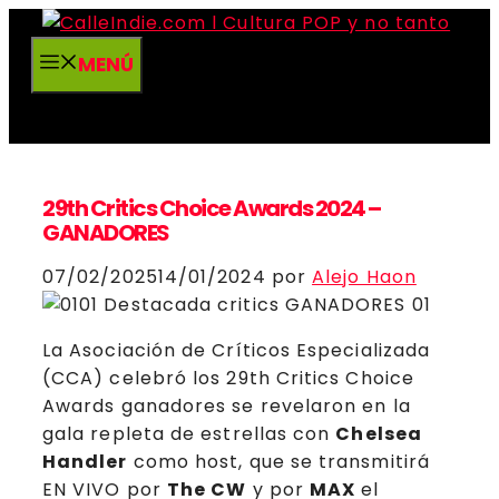
Saltar
al
MENÚ
contenido
29th Critics Choice Awards 2024 –
GANADORES
07/02/2025
14/01/2024
por
Alejo Haon
La Asociación de Críticos Especializada
(CCA) celebró los 29th Critics Choice
Awards ganadores se revelaron en la
gala repleta de estrellas con
Chelsea
Handler
como host, que se transmitirá
EN VIVO por
The CW
y por
MAX
el