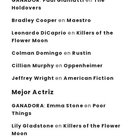
GANADOR
:
Paul Giamatti
en
The
Holdovers
Bradley Cooper
en
Maestro
Leonardo DiCaprio
en
Killers of the
Flower Moon
Colman Domingo
en
Rustin
Cillian Murphy
en
Oppenheimer
Jeffrey Wright
en
American Fiction
Mejor Actriz
GANADORA
:
Emma Stone
en
Poor
Things
Lily Gladstone
en
Killers of the Flower
Moon