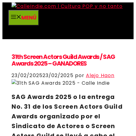
Saltar
al
MENÚ
contenido
31th Screen Actors Guild Awards / SAG
Awards 2025 – GANADORES
23/02/2025
23/02/2025
por
Alejo Haon
SAG Awards 2025
o la entrega
No. 31
de los
Screen Actors Guild
Awards
organizado por
el
Sindicato de Actores
o
Screen
Actors Guild
se llevó a cabo el