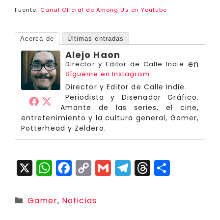
Fuente:
Canal Oficial de Among Us en Youtube
Acerca de
Últimas entradas
Alejo Haon
en
Director y Editor de Calle Indie
Sígueme en Instagram
Director y Editor de Calle Indie.
Periodista y Diseñador Gráfico.
Amante de las series, el cine,
entretenimiento y la cultura general, Gamer,
Potterhead y Zeldero.
X
W
F
C
G
T
T
C
h
a
o
m
el
h
o
a
c
p
ai
e
r
m
Categorías
Gamer
,
Noticias
ts
e
y
l
g
e
p