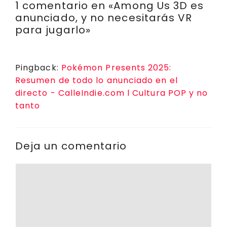
1 comentario en «Among Us 3D es
A
b
Li
r
a
a
anunciado, y no necesitarás VR
p
o
n
a
d
rt
para jugarlo»
p
o
k
m
s
ir
k
Pingback:
Pokémon Presents 2025:
Resumen de todo lo anunciado en el
directo - CalleIndie.com l Cultura POP y no
tanto
Deja un comentario
Comentario