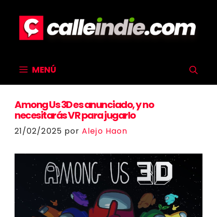
Saltar
al
contenido
MENÚ
Among Us 3D es anunciado, y no
necesitarás VR para jugarlo
21/02/2025
por
Alejo Haon