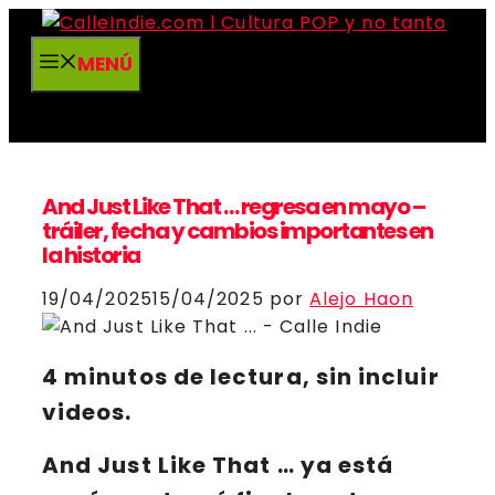
Saltar
al
MENÚ
contenido
And Just Like That … regresa en mayo –
tráiler, fecha y cambios importantes en
la historia
19/04/2025
15/04/2025
por
Alejo Haon
4 minutos de lectura, sin incluir
videos.
And Just Like That …
ya está