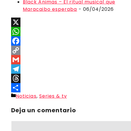
Black Animas – El ritual musical que
Maracaibo esperaba
- 06/04/2026
X
WhatsApp
Facebook
Copy
Link
Gmail
Telegram
Threads
Categorías
Noticias
,
Series & tv
Compartir
Deja un comentario
Comentario