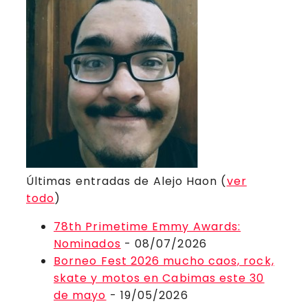
Últimas entradas de Alejo Haon
(
ver
todo
)
78th Primetime Emmy Awards:
Nominados
- 08/07/2026
Borneo Fest 2026 mucho caos, rock,
skate y motos en Cabimas este 30
de mayo
- 19/05/2026