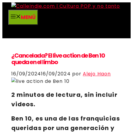
Saltar
al
MENÚ
contenido
¿Cancelada? El live action de Ben 10
queda en el limbo
16/09/2024
16/09/2024
por
Alejo Haon
2 minutos de lectura, sin incluir
videos.
Ben 10
, es una de las franquicias
queridas por una generación y