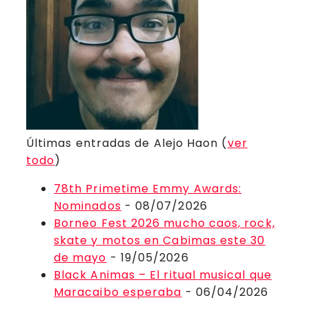
Últimas entradas de Alejo Haon
(
ver
todo
)
78th Primetime Emmy Awards:
Nominados
- 08/07/2026
Borneo Fest 2026 mucho caos, rock,
skate y motos en Cabimas este 30
de mayo
- 19/05/2026
Black Animas – El ritual musical que
Maracaibo esperaba
- 06/04/2026