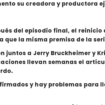
omento su creadora y productora e
pués
del episodio final, el reinici
a que la misma premisa de la seri
ón juntos a
Jerry Bruckheimer
y
Kr
aciones llevan semanas el artícul
erdo.
nfirmados y hay problemas para l