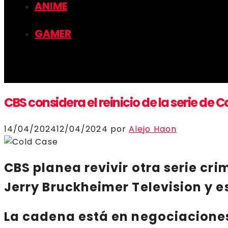
ANIME
GAMER
CBS considera el reinicio de la serie de 
14/04/2024
12/04/2024
por
Alejo Haon
CBS
planea revivir otra serie cri
Jerry Bruckheimer Television
y e
La cadena está en negociacione