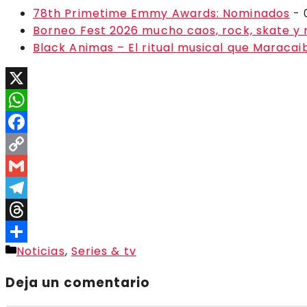
78th Primetime Emmy Awards: Nominados
- 
Borneo Fest 2026 mucho caos, rock, skate y
Black Animas – El ritual musical que Maraca
X
WhatsApp
Facebook
Copy
Link
Gmail
Telegram
Threads
Categorías
Noticias
,
Series & tv
Compartir
Deja un comentario