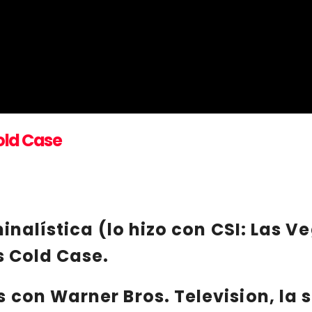
Cold Case
minalística (lo hizo con
CSI: Las V
s
Cold Case
.
s con
Warner Bros. Television
, la