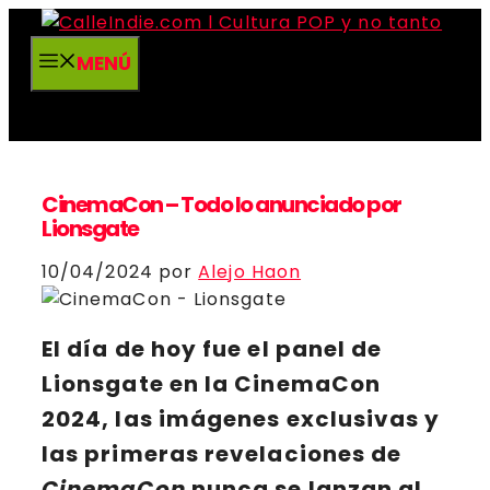
Saltar
al
MENÚ
contenido
CinemaCon – Todo lo anunciado por
Lionsgate
10/04/2024
por
Alejo Haon
El día de hoy fue el panel de
Lionsgate
en la
CinemaCon
2024
, las imágenes exclusivas y
las primeras revelaciones de
CinemaCon
nunca se lanzan al