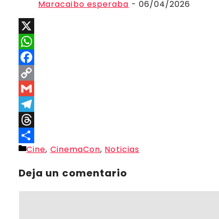
Maracaibo esperaba
- 06/04/2026
X
WhatsApp
Facebook
Copy
Link
Gmail
Telegram
Threads
Categorías
Cine
,
CinemaCon
,
Noticias
Compartir
Deja un comentario
Comentario