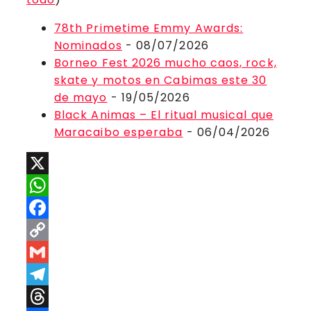
78th Primetime Emmy Awards:
Nominados
- 08/07/2026
Borneo Fest 2026 mucho caos, rock,
skate y motos en Cabimas este 30
de mayo
- 19/05/2026
Black Animas – El ritual musical que
Maracaibo esperaba
- 06/04/2026
X
WhatsApp
Facebook
Copy
Link
Gmail
Telegram