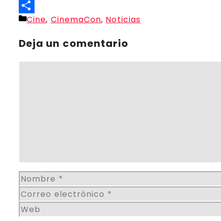
Threads
Categorías
Cine
,
CinemaCon
,
Noticias
Compartir
Deja un comentario
Comentario
Nombre
Correo
electrónico
Web