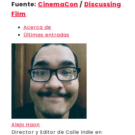
Fuente:
CinemaCon
/
Discussing
Film
Acerca de
Últimas entradas
Alejo Haon
Director y Editor de Calle Indie
en