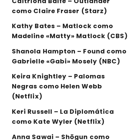
Caitríona Balfe
– Outlander
como Claire Fraser (Starz)
Kathy Bates
– Matlock como
Madeline «Matty» Matlock (CBS)
Shanola Hampton
– Found como
Gabrielle «Gabi» Mosely (NBC)
Keira Knightley
– Palomas
Negras como Helen Webb
(Netflix)
Keri Russell
– La Diplomática
como Kate Wyler (Netflix)
Anna Sawai
– Shōgun como