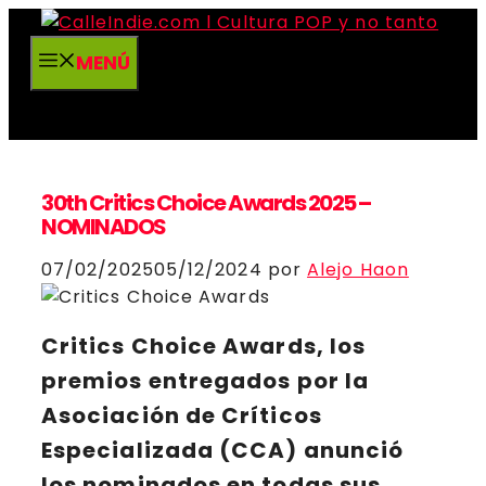
Saltar
al
MENÚ
contenido
30th Critics Choice Awards 2025 –
NOMINADOS
07/02/2025
05/12/2024
por
Alejo Haon
Critics Choice Awards
, los
premios entregados por la
Asociación de Críticos
Especializada (CCA) anunció
los nominados en todas sus